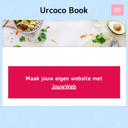
Ga
Urcoco Book
direct
naar
de
hoofdinhoud
Maak jouw eigen website met
JouwWeb